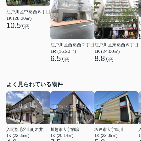
江戸川区中葛西６丁目
1K (28.20㎡)
10.5
万円
1
江戸川区西葛西２丁目
江戸川区東葛西６丁目
1R (16.20㎡)
1K (24.00㎡)
6.5
8.8
万円
万円
よく見られている物件
入間郡毛呂山町岩井西１丁目
川越市大字的場
坂戸市大字厚川
1K (22.35㎡)
1K (20.14㎡)
1K (22.35㎡)
1