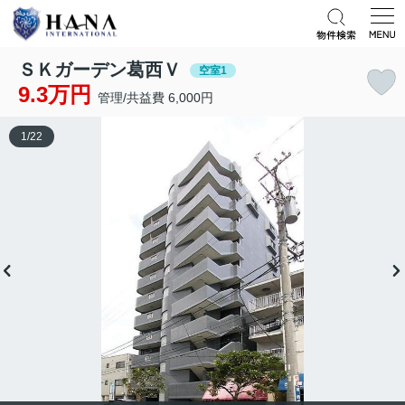
ＳＫガーデン葛西Ｖ
空室1
9.3万円
管理/共益費 6,000円
1
/
22