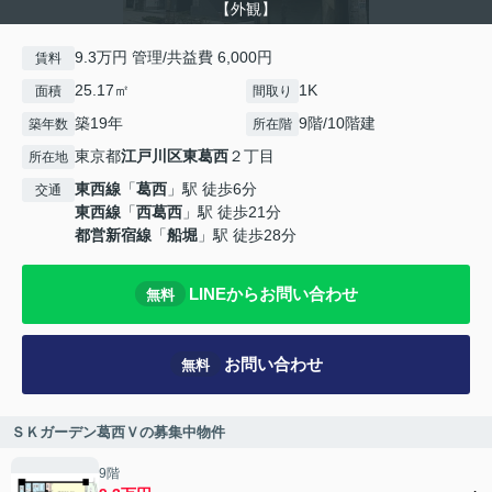
【外観】
9.3万円 管理/共益費 6,000円
賃料
25.17㎡
1K
面積
間取り
築19年
9階/10階建
築年数
所在階
東京都
江戸川区
東葛西
２丁目
所在地
東西線
「
葛西
」駅 徒歩6分
交通
東西線
「
西葛西
」駅 徒歩21分
都営新宿線
「
船堀
」駅 徒歩28分
LINEからお問い合わせ
無料
お問い合わせ
無料
ＳＫガーデン葛西Ｖの募集中物件
9階