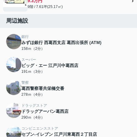
9.3万円
9階 / 7.61坪(25.17㎡)
周辺施設
銀行
みずほ銀行 西葛西支店 葛西出張所 (ATM)
158ｍ（2分）
スーパー
ビッグ・エー 江戸川中葛西店
191ｍ（3分）
警察
葛西警察署共栄橋交番
278ｍ（4分）
ドラッグストア
ドラッグアーバン葛西店
290ｍ（4分）
コンビニエンスストア
セブン-イレブン 江戸川東葛西２丁目店