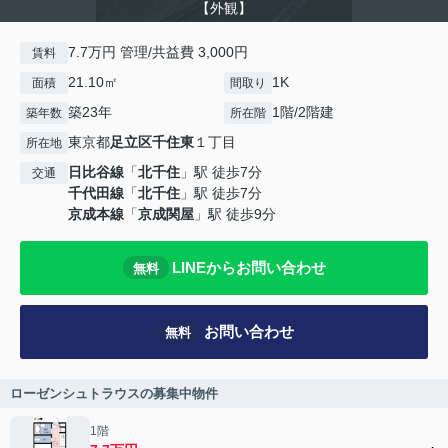
【外観】
7.7万円 管理/共益費 3,000円
賃料
21.10㎡
1K
面積
間取り
築23年
1階/2階建
築年数
所在階
東京都
足立区
千住東
１丁目
所在地
日比谷線
「
北千住
」駅 徒歩7分
交通
千代田線
「
北千住
」駅 徒歩7分
京成本線
「
京成関屋
」駅 徒歩9分
LINEからお問い合わせ
無料
お問い合わせ
無料
ローゼンシュトラウスの募集中物件
1階