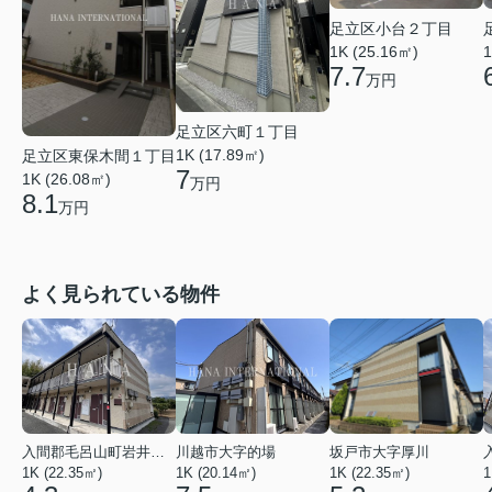
足立区小台２丁目
1K (25.16㎡)
1
7.7
万円
足立区六町１丁目
1K (17.89㎡)
足立区東保木間１丁目
7
1K (26.08㎡)
万円
8.1
万円
よく見られている物件
入間郡毛呂山町岩井西１丁目
川越市大字的場
坂戸市大字厚川
1K (22.35㎡)
1K (20.14㎡)
1K (22.35㎡)
1