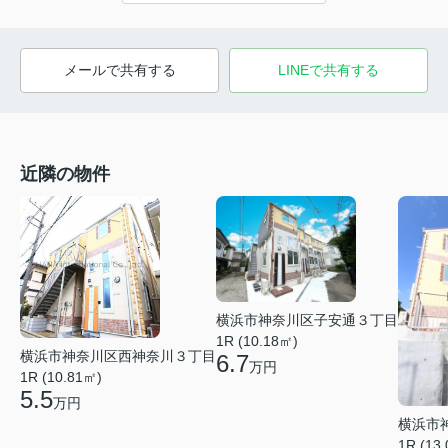
メールで共有する
LINEで共有する
近隣の物件
横浜市神奈川区子安通３丁目
1R (10.18㎡)
横浜市神奈川区西神奈川３丁目
6.7
万円
1R (10.81㎡)
5.5
万円
横浜市
1R (13