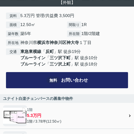
【外観】
5.3万円 管理/共益費 3,500円
賃料
12.50㎡
1R
面積
間取り
築5年
1階/2階建
築年数
所在階
神奈川県
横浜市神奈川区
神大寺
１丁目
所在地
東急東横線
「
反町
」駅 徒歩19分
交通
ブルーライン
「
三ツ沢下町
」駅 徒歩10分
ブルーライン
「
三ツ沢上町
」駅 徒歩18分
お問い合わせ
無料
ユナイト白楽チェンバースの募集中物件
1階
5.3万円
1階 / 3.78坪(12.50㎡)