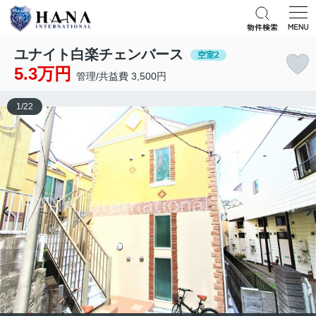
ユナイト白楽チェンバース
空室2
5.3万円
管理/共益費 3,500円
1
/
22