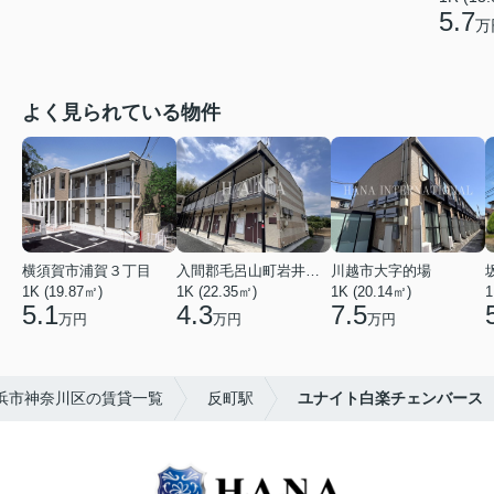
5.7
万
よく見られている物件
横須賀市浦賀３丁目
入間郡毛呂山町岩井西１丁目
川越市大字的場
1K (19.87㎡)
1K (22.35㎡)
1K (20.14㎡)
1
5.1
4.3
7.5
万円
万円
万円
浜市神奈川区の賃貸一覧
反町駅
ユナイト白楽チェンバース