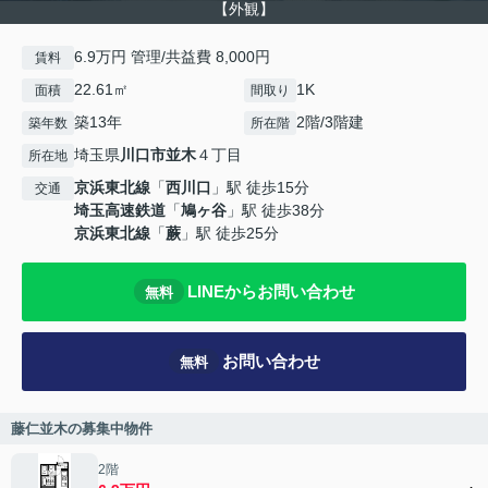
【外観】
6.9万円 管理/共益費 8,000円
賃料
22.61㎡
1K
面積
間取り
築13年
2階/3階建
築年数
所在階
埼玉県
川口市
並木
４丁目
所在地
京浜東北線
「
西川口
」駅 徒歩15分
交通
埼玉高速鉄道
「
鳩ヶ谷
」駅 徒歩38分
京浜東北線
「
蕨
」駅 徒歩25分
LINEからお問い合わせ
無料
お問い合わせ
無料
藤仁並木の募集中物件
2階