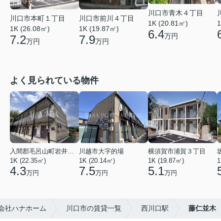
川口市青木４丁目
川口市本町１丁目
川口市前川４丁目
1K (20.81㎡)
1
1K (26.08㎡)
1K (19.87㎡)
6.4
万円
7.2
7.9
万円
万円
よく見られている物件
入間郡毛呂山町岩井西１丁目
川越市大字的場
横須賀市浦賀３丁目
1K (22.35㎡)
1K (20.14㎡)
1K (19.87㎡)
1
4.3
7.5
5.1
万円
万円
万円
会社ハナホーム
川口市の賃貸一覧
西川口駅
藤仁並木