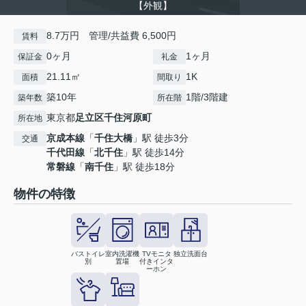
【外観】
8.7万円 管理/共益費 6,500円
賃料
0ヶ月
1ヶ月
保証金
礼金
21.11㎡
1K
面積
間取り
築10年
1階/3階建
築年数
所在階
東京都
足立区
千住河原町
所在地
京成本線
「
千住大橋
」駅 徒歩3分
交通
千代田線
「
北千住
」駅 徒歩14分
常磐線
「
南千住
」駅 徒歩18分
物件の特徴
バストイレ
室内洗濯機
TVモニタ
独立洗面台
別
置場
付きインタ
ーホン