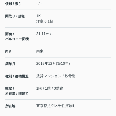
- / -
償却 / 敷引
1K
間取り / 詳細
洋室 6.1帖
21.11㎡ / -
面積 /
バルコニー面積
南東
向き
2015年12月(築10年)
築年月
賃貸マンション / 鉄骨造
種別 / 建物構造
1階 / 1階 / 3階建
部屋 /
所在階 / 階建て
東京都
足立区
千住河原町
所在地