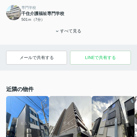
専門学校
千住介護福祉専門学校
501ｍ（7分）
すべて見る
メールで共有する
LINEで共有する
近隣の物件
1