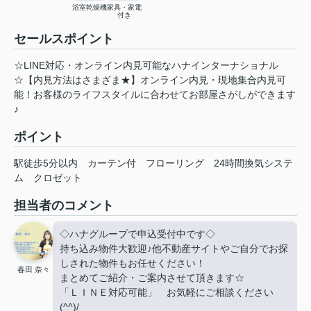
浴室乾燥機
家具・家電
付き
セールスポイント
☆LINE対応・オンライン内見可能なハナインターナショナル
☆【内見方法はさまざま★】オンライン内見・現地集合内見可
能！お客様のライフスタイルに合わせてお部屋さがしができます
♪
ポイント
駅徒歩5分以内
カーテン付
フローリング
24時間換気システ
ム
クロゼット
担当者のコメント
◇ハナグループで申込受付中です◇
持ち込み物件大歓迎♪他不動産サイトやご自分でお探
しされた物件もお任せください！
春田 奈々
まとめてご紹介・ご案内させて頂きます☆
「ＬＩＮＥ対応可能」 お気軽にご相談ください
(^^)/