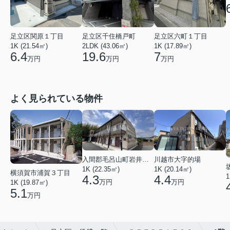
足立区関原１丁目
足立区千住橋戸町
足立区六町１丁目
1K (21.54㎡)
2LDK (43.06㎡)
1K (17.89㎡)
6.4
19.6
7
万円
万円
万円
よく見られている物件
入間郡毛呂山町岩井西１丁目
川越市大字的場
1K (22.35㎡)
1K (20.14㎡)
横須賀市浦賀３丁目
1
4.3
4.4
万円
万円
1K (19.87㎡)
5.1
万円