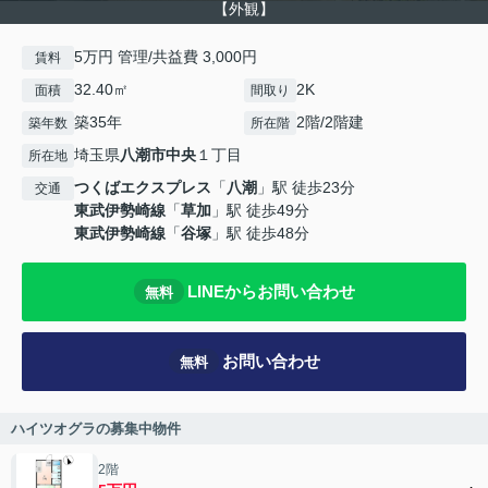
【外観】
5万円 管理/共益費 3,000円
賃料
32.40㎡
2K
面積
間取り
築35年
2階/2階建
築年数
所在階
埼玉県
八潮市
中央
１丁目
所在地
つくばエクスプレス
「
八潮
」駅 徒歩23分
交通
東武伊勢崎線
「
草加
」駅 徒歩49分
東武伊勢崎線
「
谷塚
」駅 徒歩48分
LINEからお問い合わせ
無料
お問い合わせ
無料
ハイツオグラの募集中物件
2階