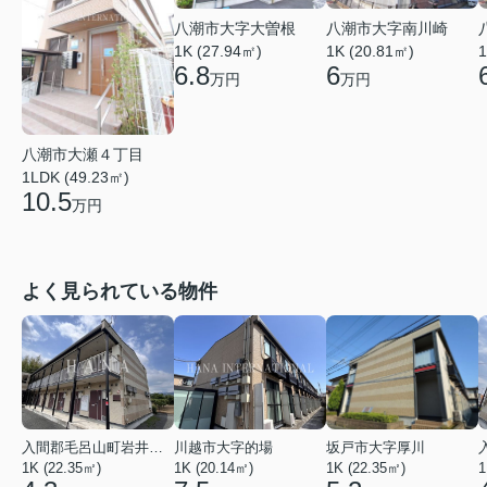
八潮市大字大曽根
八潮市大字南川崎
1K (27.94㎡)
1K (20.81㎡)
1
6.8
6
万円
万円
八潮市大瀬４丁目
1LDK (49.23㎡)
10.5
万円
よく見られている物件
入間郡毛呂山町岩井西１丁目
川越市大字的場
坂戸市大字厚川
1K (22.35㎡)
1K (20.14㎡)
1K (22.35㎡)
1