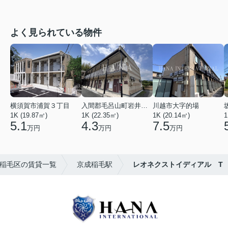
よく見られている物件
横須賀市浦賀３丁目
入間郡毛呂山町岩井西１丁目
川越市大字的場
1K (19.87㎡)
1K (22.35㎡)
1K (20.14㎡)
1
5.1
4.3
7.5
万円
万円
万円
稲毛区の賃貸一覧
京成稲毛駅
レオネクストイディアル T