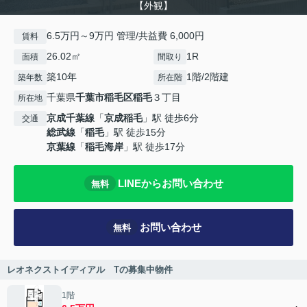
【外観】
6.5万円～9万円 管理/共益費 6,000円
賃料
26.02㎡
1R
面積
間取り
築10年
1階/2階建
築年数
所在階
千葉県
千葉市稲毛区
稲毛
３丁目
所在地
京成千葉線
「
京成稲毛
」駅 徒歩6分
交通
総武線
「
稲毛
」駅 徒歩15分
京葉線
「
稲毛海岸
」駅 徒歩17分
LINEからお問い合わせ
無料
お問い合わせ
無料
レオネクストイディアル Tの募集中物件
1階