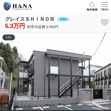
グレイスＳＨＩＮＯⅢ
空室1
5.3万円
管理/共益費 6,500円
1
/
21