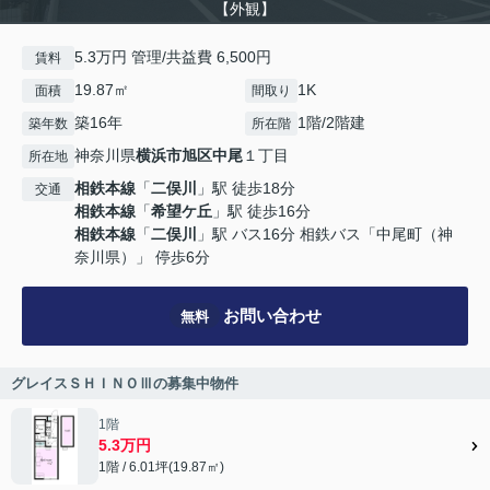
【外観】
5.3万円 管理/共益費 6,500円
賃料
19.87㎡
1K
面積
間取り
築16年
1階/2階建
築年数
所在階
神奈川県
横浜市旭区
中尾
１丁目
所在地
相鉄本線
「
二俣川
」駅 徒歩18分
交通
相鉄本線
「
希望ケ丘
」駅 徒歩16分
相鉄本線
「
二俣川
」駅 バス16分 相鉄バス「中尾町（神
奈川県）」 停歩6分
お問い合わせ
無料
グレイスＳＨＩＮＯⅢの募集中物件
1階
5.3万円
1階 / 6.01坪(19.87㎡)