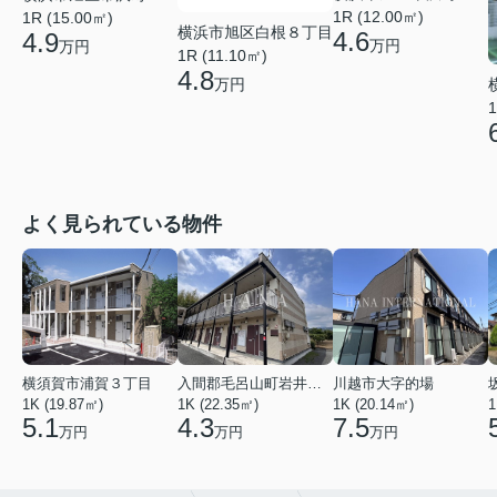
1R (12.00㎡)
1R (15.00㎡)
横浜市旭区白根８丁目
4.6
4.9
万円
万円
1R (11.10㎡)
4.8
万円
1
よく見られている物件
横須賀市浦賀３丁目
入間郡毛呂山町岩井西１丁目
川越市大字的場
1K (19.87㎡)
1K (22.35㎡)
1K (20.14㎡)
1
5.1
4.3
7.5
万円
万円
万円