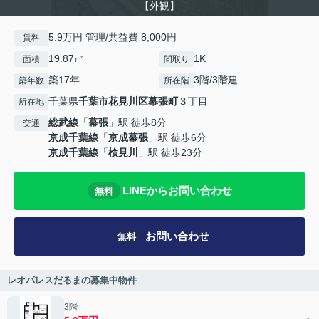
【外観】
5.9万円 管理/共益費 8,000円
賃料
19.87㎡
1K
面積
間取り
築17年
3階/3階建
築年数
所在階
千葉県
千葉市花見川区
幕張町
３丁目
所在地
総武線
「
幕張
」駅 徒歩8分
交通
京成千葉線
「
京成幕張
」駅 徒歩6分
京成千葉線
「
検見川
」駅 徒歩23分
LINEからお問い合わせ
無料
お問い合わせ
無料
レオパレスだるまの募集中物件
3階