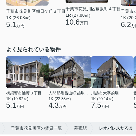
千葉市花見川区幕張町４丁目
千葉市花見川区朝日ケ丘３丁目
千葉市
1R (27.80㎡)
1K (26.08㎡)
1K (20
10.6
5.1
6.2
万円
万円
万
よく見られている物件
横須賀市浦賀３丁目
入間郡毛呂山町岩井西１丁目
川越市大字的場
1K (19.87㎡)
1K (22.35㎡)
1K (20.14㎡)
1
5.1
4.3
7.5
万円
万円
万円
千葉市花見川区の賃貸一覧
幕張駅
レオパレスだるま