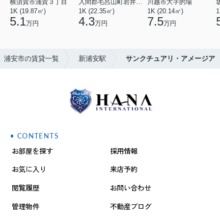
横須賀市浦賀３丁目
入間郡毛呂山町岩井西１丁目
川越市大字的場
1K (19.87㎡)
1K (22.35㎡)
1K (20.14㎡)
1
5.1
4.3
7.5
万円
万円
万円
浦安市の賃貸一覧
新浦安駅
サンクチュアリ・アメージア
CONTENTS
お部屋を探す
採用情報
お気に入り
来店予約
閲覧履歴
お問い合わせ
管理物件
不動産ブログ