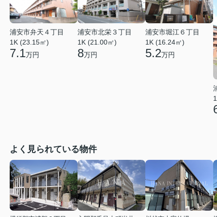
浦安市弁天４丁目
浦安市北栄３丁目
浦安市堀江６丁目
1K (23.15㎡)
1K (21.00㎡)
1K (16.24㎡)
7.1
8
5.2
万円
万円
万円
1
よく見られている物件