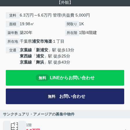
【外観】
6.3万円～6.6万円 管理/共益費 5,000円
賃料
19.98㎡
1K
面積
間取り
築20年
1階/4階建
築年数
所在階
千葉県
浦安市
海楽
１丁目
所在地
京葉線
「
新浦安
」駅 徒歩13分
交通
東西線
「
浦安
」駅 徒歩25分
京葉線
「
舞浜
」駅 徒歩43分
LINEからお問い合わせ
無料
お問い合わせ
無料
サンクチュアリ・アメージアの募集中物件
1階