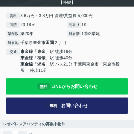
【外観】
3.6万円～3.8万円 管理/共益費 5,000円
賃料
23.18㎡
1K
面積
間取り
築20年
1階/2階建
築年数
所在階
千葉県
東金市
田間
２丁目
所在地
東金線
「
東金
」駅 徒歩16分
交通
東金線
「
福俵
」駅 徒歩40分
東金線
「
求名
」駅 バス21分 千葉県東金市「東金市役
所」 停歩11分
LINEからお問い合わせ
無料
お問い合わせ
無料
レオパレスアバンティの募集中物件