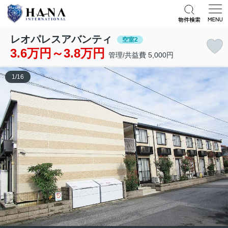
レオパレスアバンティ
空室2
3.6万円～3.8万円
管理/共益費 5,000円
1
/
16