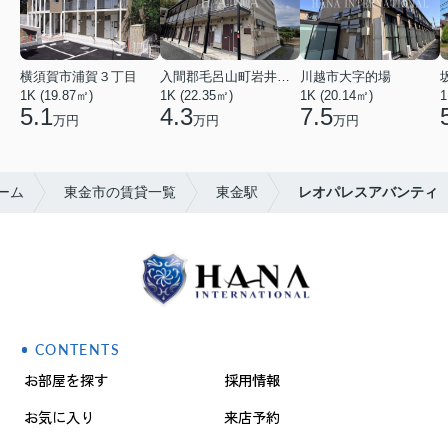
横須賀市浦賀３丁目
入間郡毛呂山町岩井西１丁目
川越市大字的場
1K (19.87㎡)
1K (22.35㎡)
1K (20.14㎡)
1
5.1
4.3
7.5
万円
万円
万円
ーム
東金市の賃貸一覧
東金駅
レオパレスアバンティ
CONTENTS
お部屋を探す
採用情報
お気に入り
来店予約