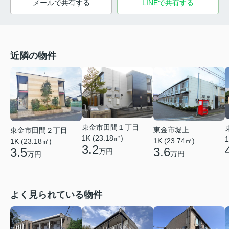
メールで共有する
LINEで共有する
近隣の物件
東金市田間１丁目
東金市堀上
東金市田間２丁目
1K (23.18㎡)
1
1K (23.74㎡)
1K (23.18㎡)
3.2
3.6
3.5
万円
万円
万円
よく見られている物件