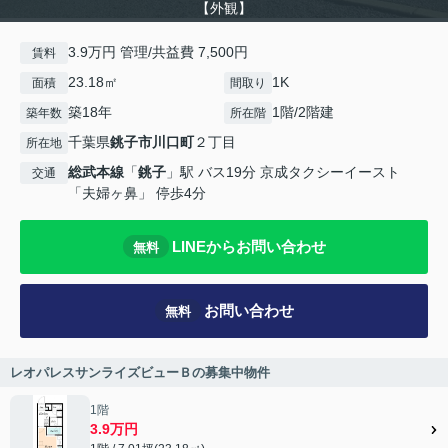
【外観】
3.9万円 管理/共益費 7,500円
賃料
23.18㎡
1K
面積
間取り
築18年
1階/2階建
築年数
所在階
千葉県
銚子市
川口町
２丁目
所在地
総武本線
「
銚子
」駅 バス19分 京成タクシーイースト
交通
「夫婦ヶ鼻」 停歩4分
LINEからお問い合わせ
無料
お問い合わせ
無料
レオパレスサンライズビューＢの募集中物件
1階
3.9万円