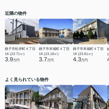
近隣の物件
銚子市本城町４丁目
銚子市本城町４丁目
銚子市松岸町４丁目
1K (23.18㎡)
1K (23.61㎡)
1K (23.71㎡)
1
3.7
4.3
3.9
万円
万円
万円
よく見られている物件