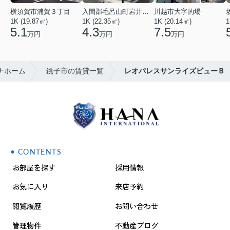
横須賀市浦賀３丁目
入間郡毛呂山町岩井西１丁目
川越市大字的場
1K (19.87㎡)
1K (22.35㎡)
1K (20.14㎡)
1
5.1
4.3
7.5
万円
万円
万円
ナホーム
銚子市の賃貸一覧
レオパレスサンライズビューＢ
CONTENTS
お部屋を探す
採用情報
お気に入り
来店予約
閲覧履歴
お問い合わせ
管理物件
不動産ブログ