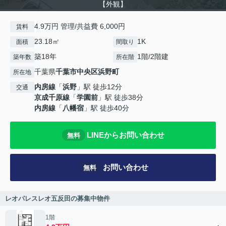
【外観】
4.9万円 管理/共益費 6,000円
賃料
23.18㎡
1K
面積
間取り
築18年
1階/2階建
築年数
所在階
千葉県
千葉市中央区
浜野町
所在地
内房線
「
浜野
」駅 徒歩12分
交通
京成千原線
「
学園前
」駅 徒歩38分
内房線
「
八幡宿
」駅 徒歩40分
LINEからお問い合わせ
無料
お問い合わせ
無料
レオパレスレオ五反田の募集中物件
1階