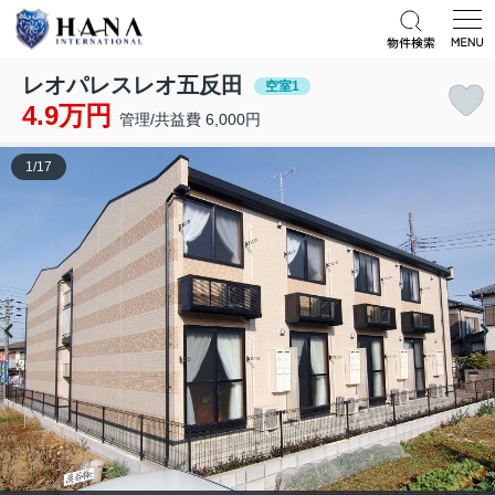
レオパレスレオ五反田
空室1
4.9万円
管理/共益費 6,000円
1
/
17