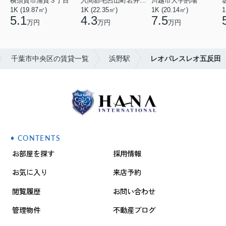
横須賀市浦賀３丁目
入間郡毛呂山町岩井西１丁目
川越市大字的場
1K (19.87㎡)
1K (22.35㎡)
1K (20.14㎡)
1
5.1
4.3
7.5
万円
万円
万円
千葉市中央区の賃貸一覧
浜野駅
レオパレスレオ五反田
CONTENTS
お部屋を探す
採用情報
お気に入り
来店予約
閲覧履歴
お問い合わせ
管理物件
不動産ブログ