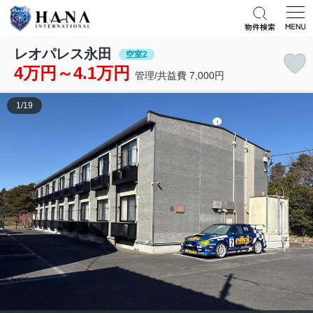
レオパレス永田
空室2
4万円～4.1万円
管理/共益費 7,000円
1
/
19