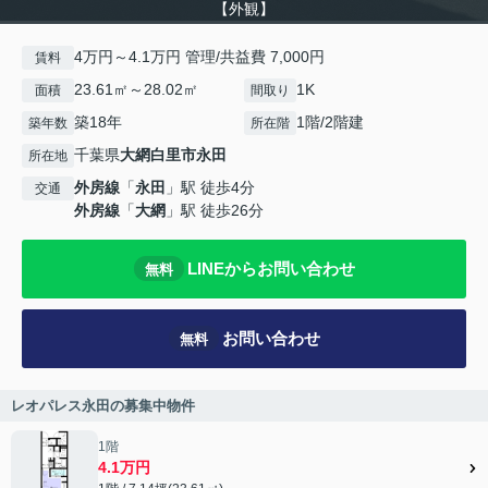
【外観】
4万円～4.1万円 管理/共益費 7,000円
賃料
23.61㎡～28.02㎡
1K
面積
間取り
築18年
1階/2階建
築年数
所在階
千葉県
大網白里市
永田
所在地
外房線
「
永田
」駅 徒歩4分
交通
外房線
「
大網
」駅 徒歩26分
LINEからお問い合わせ
無料
お問い合わせ
無料
レオパレス永田の募集中物件
1階
4.1万円