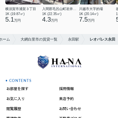
横須賀市浦賀３丁目
入間郡毛呂山町岩井西１丁目
川越市大字的場
1K (19.87㎡)
1K (22.35㎡)
1K (20.14㎡)
1
5.1
4.3
7.5
万円
万円
万円
ホーム
大網白里市の賃貸一覧
永田駅
レオパレス永田
CONTENTS
お部屋を探す
採用情報
お気に入り
来店予約
閲覧履歴
お問い合わせ