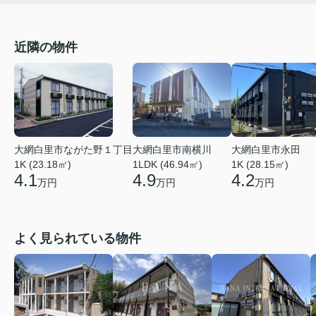
近隣の物件
大網白里市ながた野１丁目
大網白里市永田
大網白里市南横川
1K (23.18㎡)
1K (28.15㎡)
1LDK (46.94㎡)
4.1
4.2
4.9
万円
万円
万円
よく見られている物件