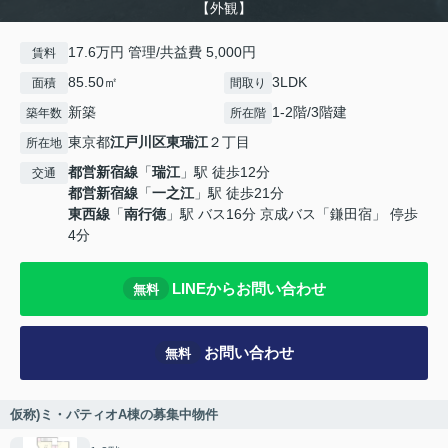
【外観】
17.6万円 管理/共益費 5,000円
賃料
85.50㎡
3LDK
面積
間取り
新築
1-2階/3階建
築年数
所在階
東京都
江戸川区
東瑞江
２丁目
所在地
都営新宿線
「
瑞江
」駅 徒歩12分
交通
都営新宿線
「
一之江
」駅 徒歩21分
東西線
「
南行徳
」駅 バス16分 京成バス「鎌田宿」 停歩
4分
LINEからお問い合わせ
無料
お問い合わせ
無料
仮称)ミ・パティオA棟の募集中物件