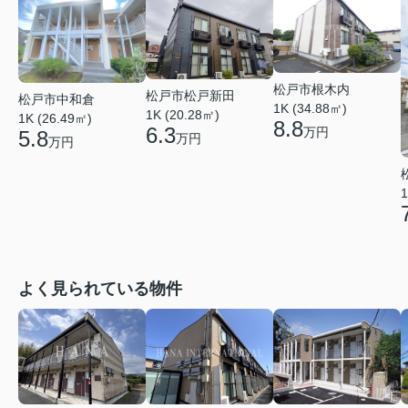
松戸市根木内
松戸市松戸新田
松戸市中和倉
1K (34.88㎡)
1K (20.28㎡)
1K (26.49㎡)
8.8
6.3
万円
5.8
万円
万円
1
よく見られている物件