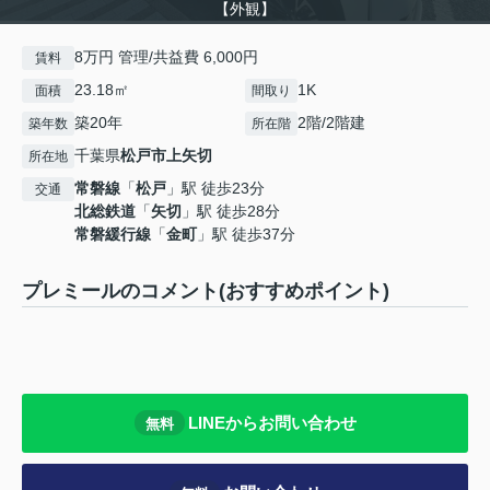
【外観】
8万円 管理/共益費 6,000円
賃料
23.18㎡
1K
面積
間取り
築20年
2階/2階建
築年数
所在階
千葉県
松戸市
上矢切
所在地
常磐線
「
松戸
」駅 徒歩23分
交通
北総鉄道
「
矢切
」駅 徒歩28分
常磐緩行線
「
金町
」駅 徒歩37分
プレミールのコメント(おすすめポイント)
LINEからお問い合わせ
無料