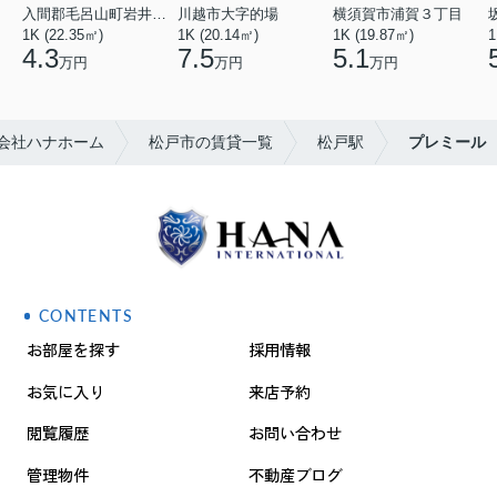
入間郡毛呂山町岩井西１丁目
川越市大字的場
横須賀市浦賀３丁目
1K (22.35㎡)
1K (20.14㎡)
1K (19.87㎡)
1
4.3
7.5
5.1
万円
万円
万円
会社ハナホーム
松戸市の賃貸一覧
松戸駅
プレミール
CONTENTS
お部屋を探す
採用情報
お気に入り
来店予約
閲覧履歴
お問い合わせ
管理物件
不動産ブログ