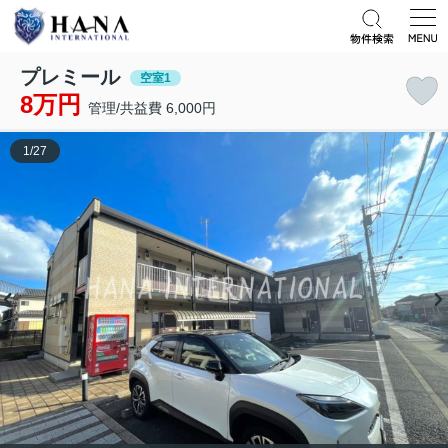
プレミール
空室1
8万円
管理/共益費 6,000円
1
/
27