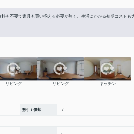
数料も不要で家具も買い揃える必要が無く、生活にかかる初期コストも
リビング
リビング
キッチン
- / -
敷引 / 償却