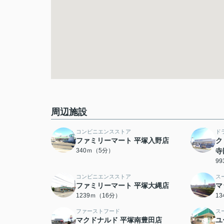
周辺施設
コンビニエンスストア
ド
ファミリーマート 平塚入野店
ク
340ｍ（5分）
寺
9
コンビニエンスストア
ス
ファミリーマート 平塚大縄店
マ
1239ｍ（16分）
1
ファーストフード
ス
マクドナルド 平塚南豊田店
ユ