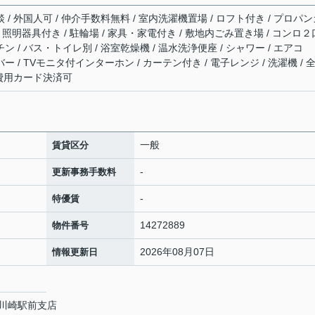
談 / 外国人可 / 仲介手数料無料 / 室内洗濯機置場 / ロフト付き / プロパ
有 / 照明器具付き / 駐輪場 / 家具・家電付き / 敷地内ごみ置き場 / コンロ２
ン / バス・トイレ別 / 浴室乾燥機 / 温水洗浄便座 / シャワー / エアコ
ー / TVモニタ付インターホン / カーテン付き / 電子レンジ / 洗濯機 / 
初期費用カード決済可
一般
賃貸区分
-
更新事務手数料
-
特優賃
14272889
物件番号
2026年08月07日
情報更新日
川崎駅前支店