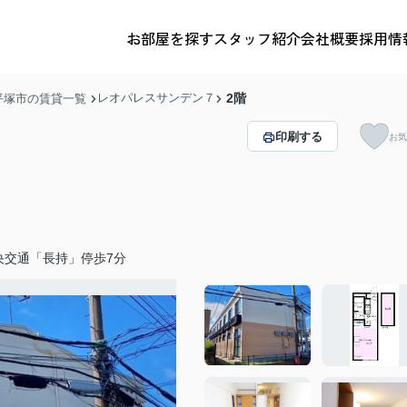
お部屋を探す
スタッフ紹介
会社概要
採用情
レオパレスサンデン７
2階
平塚市の賃貸一覧
印刷する
お気
央交通「長持」停歩7分