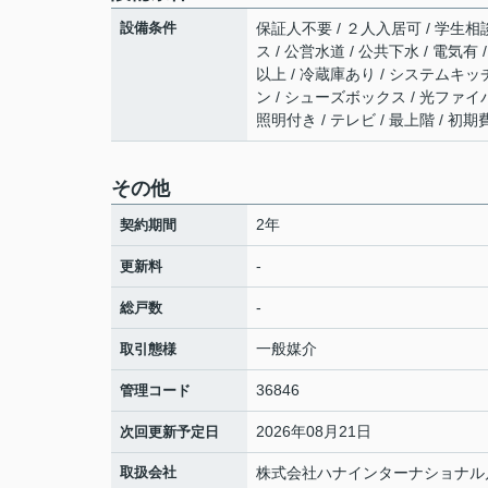
設備条件
保証人不要 / ２人入居可 / 学生相
ス / 公営水道 / 公共下水 / 電気
以上 / 冷蔵庫あり / システムキッチ
ン / シューズボックス / 光ファイバ
照明付き / テレビ / 最上階 / 
その他
2年
契約期間
-
更新料
-
総戸数
一般媒介
取引態様
36846
管理コード
2026年08月21日
次回更新予定日
取扱会社
株式会社ハナインターナショナル