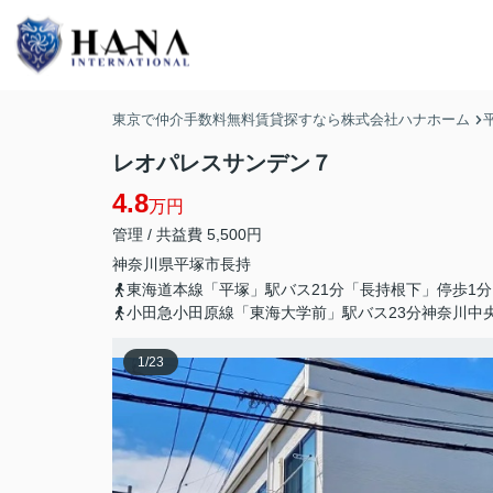
東京で仲介手数料無料賃貸探すなら株式会社ハナホーム
レオパレスサンデン７
4.8
万円
管理 / 共益費 5,500円
神奈川県
平塚市
長持
東海道本線「平塚」駅バス21分「長持根下」停歩1分
小田急小田原線「東海大学前」駅バス23分神奈川中
1
/
23