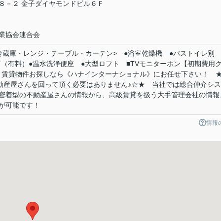
８－２ 金子ダイヤモンドビル６Ｆ
業協会連合会
冷蔵庫・レンジ・テーブル・カーテン> ●浴室乾燥機 ●バストイレ別 
用可（有料）●温水洗浄便座 ●大型ロフト ■TVモニターホン【初期費用
 賃貸物件お探しなら《ハナインターナショナル》にお任せ下さい！ 
不動産屋さんを回って頂く必要はありません♪☆★ 当社では総合仲介シ
密着型の不動産屋さんの情報から、高級賃貸を扱う大手管理会社の情報
が可能です！
情報