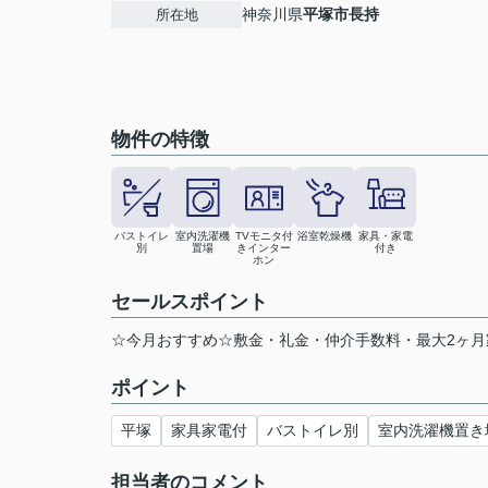
神奈川県
平塚市
長持
所在地
物件の特徴
バストイレ
室内洗濯機
TVモニタ付
浴室乾燥機
家具・家電
別
置場
きインター
付き
ホン
セールスポイント
☆今月おすすめ☆敷金・礼金・仲介手数料・最大2ヶ月
ポイント
平塚
家具家電付
バストイレ別
室内洗濯機置き
担当者のコメント