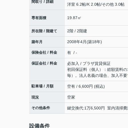
間取り / 詳細
洋室 6.2帖
/
K 2.0帖
/
その他 3.0帖
19.87㎡
専有面積
2階 / 2階建
所在階 / 階建て
2008年4月(築18年)
築年月
保険会社 / 料金
有 / -
保証会社 / 料金
必加入 / プラザ賃貸保証
初回保証料（個人）：総額賃料の10
毎）。法人名義の場合、加入不要
駐車場 / 月額
空有 / 6,600円 (税込)
空家
現況
その他条件
鍵交換代:1万6,500円 室内清掃費用
設備条件