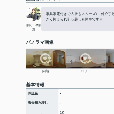
家具家電付きで入居もスムーズ♪ 仲介手
きく抑えられ引っ越しも簡単です☆
奈良田 早奈
恵
パノラマ画像
内装
ロフト
基本情報
-
保証金
敷金積み増し
-
1K