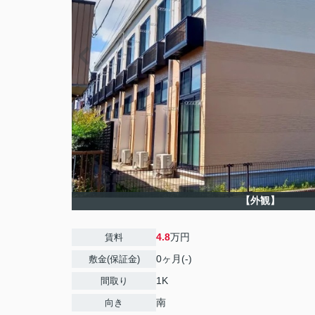
【外観】
4.8
万円
賃料
0ヶ月(-)
敷金(保証金)
1K
間取り
南
向き