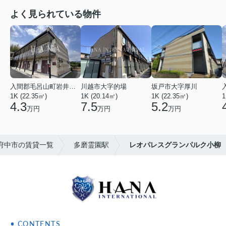
よく見られている物件
入間郡毛呂山町岩井西１丁目
川越市大字的場
坂戸市大字厚川
1K (22.35㎡)
1K (20.14㎡)
1K (22.35㎡)
1
4.3
7.5
5.2
万円
万円
万円
府中市の賃貸一覧
多磨霊園駅
レオパレスグランパルク小柳
CONTENTS