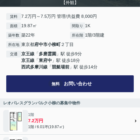
【外観】
7.2万円～7.5万円 管理/共益費 8,000円
賃料
19.87㎡
1K
面積
間取り
築22年
1階/3階建
築年数
所在階
東京都
府中市
小柳町
２丁目
所在地
京王線
「
多磨霊園
」駅 徒歩9分
交通
京王線
「
東府中
」駅 徒歩18分
西武多摩川線
「
競艇場前
」駅 徒歩14分
お問い合わせ
無料
レオパレスグランパルク小柳の募集中物件
1階
7.2万円
1階 / 6.01坪(19.87㎡)