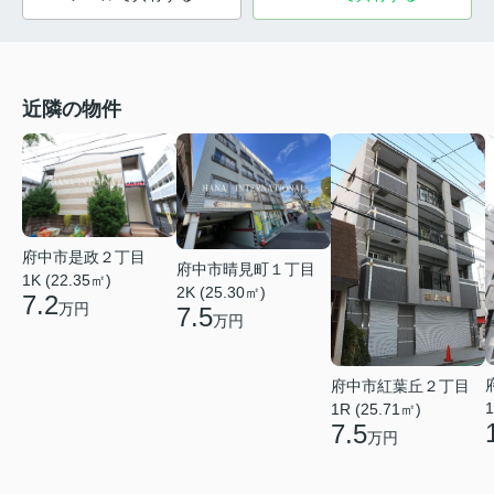
近隣の物件
府中市是政２丁目
府中市晴見町１丁目
1K (22.35㎡)
2K (25.30㎡)
7.2
万円
7.5
万円
府中市紅葉丘２丁目
1
1R (25.71㎡)
7.5
万円