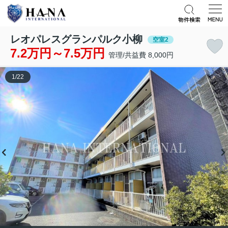
レオパレスグランパルク小柳
空室2
7.2万円～7.5万円
管理/共益費 8,000円
1
/
22