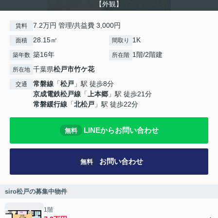
【外観】
7.2万円 管理/共益費 3,000円
賃料
28.15㎡
1K
面積
間取り
築16年
1階/2階建
築年数
所在階
千葉県
松戸市
竹ケ花
所在地
常磐線
「
松戸
」駅 徒歩8分
交通
京成電鉄松戸線
「
上本郷
」駅 徒歩21分
常磐緩行線
「
北松戸
」駅 徒歩22分
LINEからお問い合わせ
無料
お問い合わせ
無料
siro松戸の募集中物件
1階