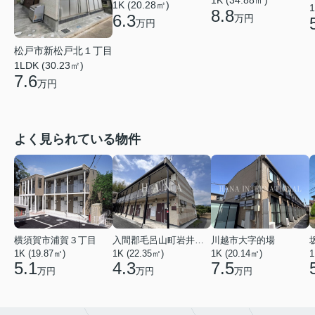
1K (20.28㎡)
1
8.8
6.3
万円
万円
松戸市新松戸北１丁目
1LDK (30.23㎡)
7.6
万円
よく見られている物件
横須賀市浦賀３丁目
入間郡毛呂山町岩井西１丁目
川越市大字的場
1K (19.87㎡)
1K (22.35㎡)
1K (20.14㎡)
1
5.1
4.3
7.5
万円
万円
万円