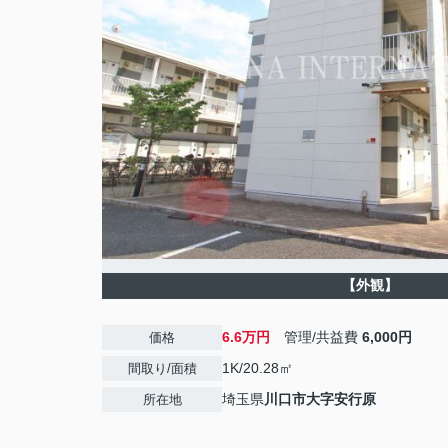
【外観】
6.6万円
管理/共益費
6,000円
価格
1K/20.28㎡
間取り/面積
埼玉県
川口市
大字安行原
所在地