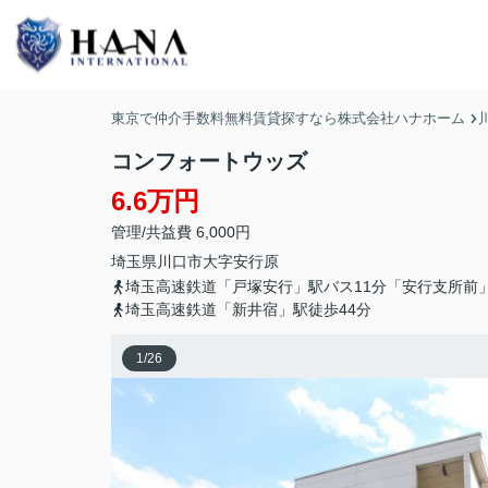
東京で仲介手数料無料賃貸探すなら株式会社ハナホーム
コンフォートウッズ
6.6万円
管理/共益費 6,000円
埼玉県
川口市
大字安行原
埼玉高速鉄道「戸塚安行」駅バス11分「安行支所前」
埼玉高速鉄道「新井宿」駅徒歩44分
1
/
26