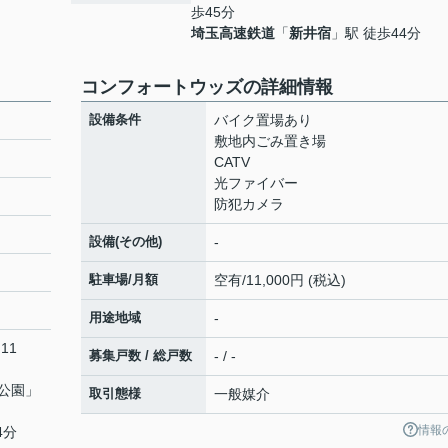
歩45分
埼玉高速鉄道
「
新井宿
」駅 徒歩44分
コンフォートウッズの詳細情報
設備条件
バイク置場あり
敷地内ごみ置き場
CATV
光ファイバー
防犯カメラ
設備(その他)
-
駐車場/月額
空有/11,000円 (税込)
用途地域
-
11
募集戸数 / 総戸数
- / -
公園
」
取引態様
一般媒介
情報
4分