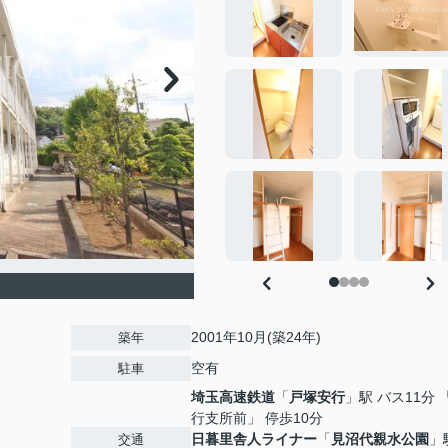
2001年10月(築24年)
築年
空有
駐車
埼玉高速鉄道
「
戸塚安行
」駅 バス11分 
行支所前」 停歩10分
日暮里舎人ライナー
「
見沼代親水公園
」
交通