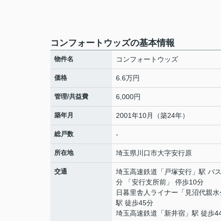
コンフォートウッズの基本情報
物件名
コンフォートウッズ
価格
6.6万円
管理/共益費
6,000円
築年月
2001年10月（築24年）
総戸数
-
所在地
埼玉県
川口市
大字安行原
交通
埼玉高速鉄道
「
戸塚安行
」駅 バス
分 「安行支所前」 停歩10分
日暮里舎人ライナー
「
見沼代親水
駅 徒歩45分
埼玉高速鉄道
「
新井宿
」駅 徒歩4