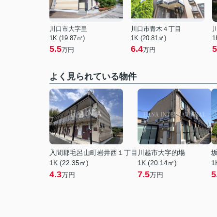
川口市大字里
川口市青木４丁目
1K (19.87㎡)
1K (20.81㎡)
1
5.5
6.4
5
万円
万円
よく見られている物件
入間郡毛呂山町岩井西１丁目
川越市大字的場
1K (22.35㎡)
1K (20.14㎡)
1
4.3
7.5
5
万円
万円