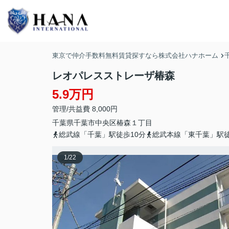
東京で仲介手数料無料賃貸探すなら株式会社ハナホーム
レオパレスストレーザ椿森
5.9万円
管理/共益費 8,000円
千葉県
千葉市中央区
椿森
１丁目
総武線「千葉」駅徒歩10分
総武本線「東千葉」駅徒
1
/
22