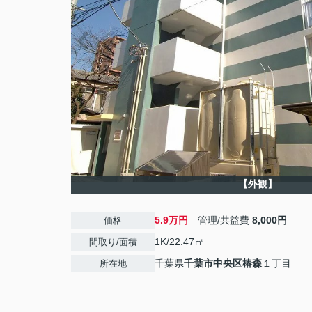
【外観】
5.9万円
管理/共益費
8,000円
価格
1K/22.47㎡
間取り/面積
千葉県
千葉市中央区
椿森
１丁目
所在地