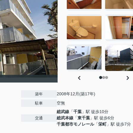
2008年12月(築17年)
築年
空無
駐車
総武線
「
千葉
」駅 徒歩10分
総武本線
「
東千葉
」駅 徒歩6分
交通
千葉都市モノレール
「
栄町
」駅 徒歩7分