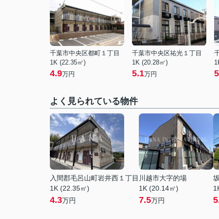
千葉市中央区都町１丁目
千葉市中央区祐光１丁目
1K (22.35㎡)
1K (20.28㎡)
1
4.9
5.1
5
万円
万円
よく見られている物件
入間郡毛呂山町岩井西１丁目
川越市大字的場
1K (22.35㎡)
1K (20.14㎡)
1
4.3
7.5
5
万円
万円