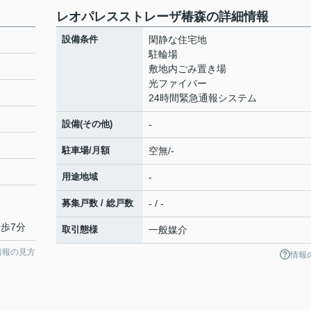
レオパレスストレーザ椿森の詳細情報
設備条件
閑静な住宅地
駐輪場
敷地内ごみ置き場
光ファイバー
24時間緊急通報システム
設備(その他)
-
駐車場/月額
空無/-
用途地域
-
募集戸数 / 総戸数
- / -
徒歩7分
取引態様
一般媒介
情報の見方
情報