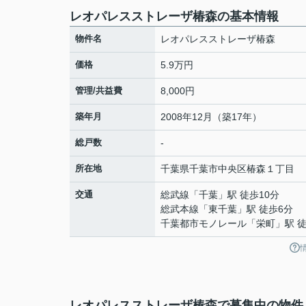
レオパレスストレーザ椿森の基本情報
物件名
レオパレスストレーザ椿森
価格
5.9万円
管理/共益費
8,000円
築年月
2008年12月（築17年）
総戸数
-
所在地
千葉県
千葉市中央区
椿森
１丁目
交通
総武線
「
千葉
」駅 徒歩10分
総武本線
「
東千葉
」駅 徒歩6分
千葉都市モノレール
「
栄町
」駅 
レオパレスストレーザ椿森で募集中の物件