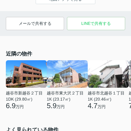
メールで共有する
LINEで共有する
近隣の物件
越谷市新越谷２丁目
越谷市東大沢２丁目
越谷市北越谷１丁目
1DK (29.80㎡)
1K (23.17㎡)
1K (20.46㎡)
1
6.9
5.9
4.7
万円
万円
万円
よく見られている物件