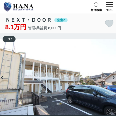
ＮＥＸＴ・ＤＯＯＲ
空室2
8.1万円
管理/共益費 8,000円
1
/
17