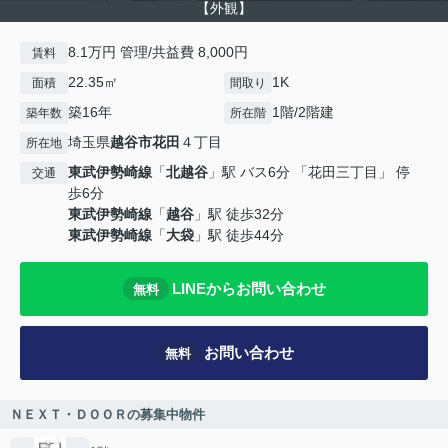
【外観】
8.1万円 管理/共益費 8,000円
賃料
22.35㎡
1K
面積
間取り
築16年
1階/2階建
築年数
所在階
埼玉県
越谷市
花田
４丁目
所在地
東武伊勢崎線
「
北越谷
」駅 バス6分 「花田三丁目」 停
交通
歩6分
東武伊勢崎線
「
越谷
」駅 徒歩32分
東武伊勢崎線
「
大袋
」駅 徒歩44分
LINEからお問い合わせ
無料
お問い合わせ
無料
ＮＥＸＴ・ＤＯＯＲの募集中物件