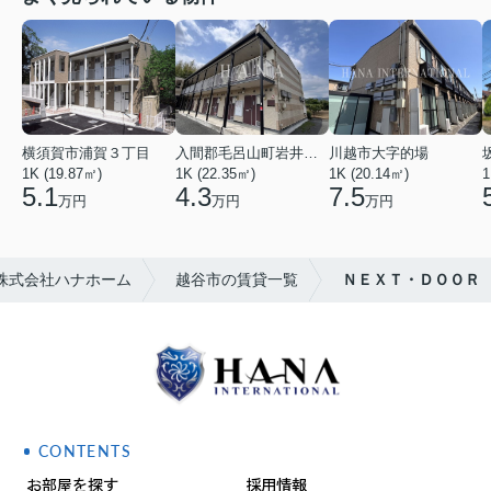
横須賀市浦賀３丁目
入間郡毛呂山町岩井西１丁目
川越市大字的場
1K (19.87㎡)
1K (22.35㎡)
1K (20.14㎡)
1
5.1
4.3
7.5
万円
万円
万円
株式会社ハナホーム
越谷市の賃貸一覧
ＮＥＸＴ・ＤＯＯＲ
CONTENTS
お部屋を探す
採用情報