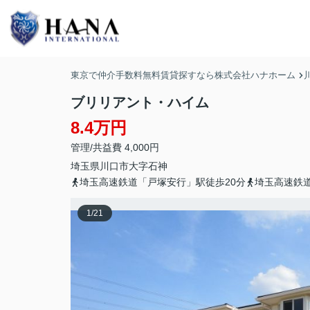
東京で仲介手数料無料賃貸探すなら株式会社ハナホーム
ブリリアント・ハイム
8.4万円
管理/共益費 4,000円
埼玉県
川口市
大字石神
埼玉高速鉄道「戸塚安行」駅徒歩20分
埼玉高速鉄道
1
/
21