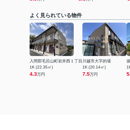
よく見られている物件
入間郡毛呂山町岩井西１丁目
川越市大字的場
1K (22.35㎡)
1K (20.14㎡)
1
4.3
7.5
5
万円
万円