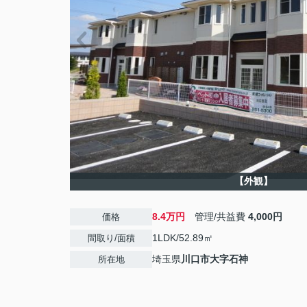
【外観】
8.4万円
管理/共益費
4,000円
価格
1LDK/52.89㎡
間取り/面積
埼玉県
川口市
大字石神
所在地