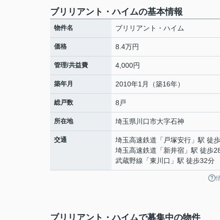
ブリリアント・ハイムの基本情報
物件名
ブリリアント・ハイム
価格
8.4万円
管理/共益費
4,000円
築年月
2010年1月（築16年）
総戸数
8戸
所在地
埼玉県
川口市
大字石神
交通
埼玉高速鉄道
「
戸塚安行
」駅 徒歩
埼玉高速鉄道
「
新井宿
」駅 徒歩2
武蔵野線
「
東川口
」駅 徒歩32分
ブリリアント・ハイムで募集中の物件