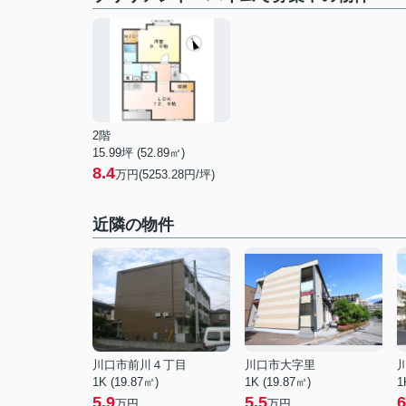
2階
15.99坪 (52.89㎡)
8.4
万円(5253.28円/坪)
近隣の物件
川口市前川４丁目
川口市大字里
1K (19.87㎡)
1K (19.87㎡)
1
5.9
5.5
6
万円
万円