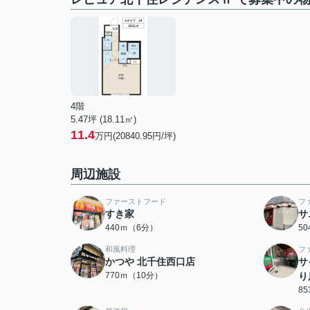
4階
5.47坪 (18.11㎡)
11.4
万円(20840.95円/坪)
周辺施設
ファーストフード
フ
すき家
サ
440ｍ（6分）
5
和風料理
フ
かつや 北千住西口店
サ
770ｍ（10分）
り
8