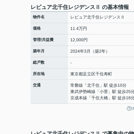
レピュア北千住レジデンスⅡ の基本情報
物件名
レピュア北千住レジデンスⅡ
価格
11.4万円
管理/共益費
12,000円
築年月
2024年3月（築2年）
総戸数
-
所在地
東京都
足立区
千住寿町
交通
常磐線
「
北千住
」駅 徒歩10分
東武伊勢崎線
「
小菅
」駅 徒歩25
京成本線
「
千住大橋
」駅 徒歩18
レピュア北千住レジデンスⅡ で募集中の