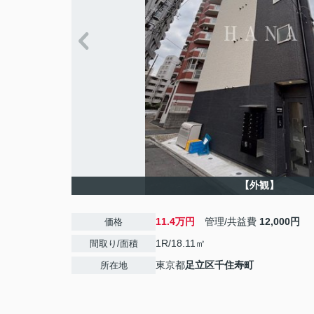
【外観】
11.4万円
管理/共益費
12,000円
価格
1R/18.11㎡
間取り/面積
東京都
足立区
千住寿町
所在地