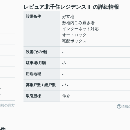
レピュア北千住レジデンスⅡ の詳細情報
設備条件
好立地
敷地内ごみ置き場
インターネット対応
オートロック
宅配ボックス
設備(その他)
-
駐車場/月額
-/-
用途地域
-
募集戸数 / 総戸数
- / -
分
分
取引態様
仲介
情報の見方
情報
物件