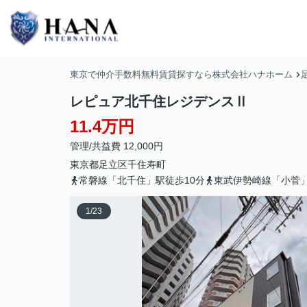
東京で仲介手数料無料賃貸探すなら株式会社ハナホーム
レピュア北千住レジデンスⅡ
11.4万円
管理/共益費 12,000円
東京都
足立区
千住寿町
常磐線「北千住」駅徒歩10分
東武伊勢崎線「小菅」
1
/
23