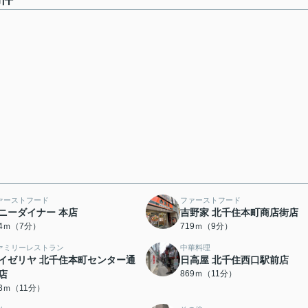
ァーストフード
ファーストフード
ニーダイナー 本店
吉野家 北千住本町商店街店
04ｍ（7分）
719ｍ（9分）
ァミリーレストラン
中華料理
イゼリヤ 北千住本町センター通
日高屋 北千住西口駅前店
店
869ｍ（11分）
53ｍ（11分）