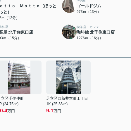
当
その他
ｏｔｔｏ Ｍｏｔｔｏ（ほっと
ゴールドジム
っと）
973ｍ（13分）
52ｍ（12分）
華料理
喫茶店・カフェ
高屋 北千住東口店
珈琲館 北千住東口店
193ｍ（15分）
1276ｍ（16分）
足立区千住仲町
足立区西新井本町１丁目
R (24.75㎡)
1K (25.33㎡)
0.4
9.1
万円
万円