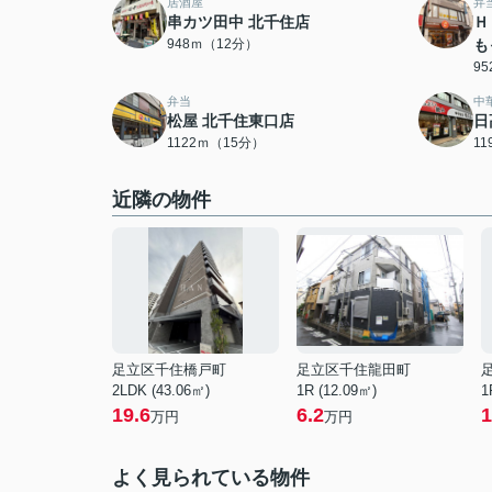
居酒屋
弁
串カツ田中 北千住店
Ｈ
948ｍ（12分）
も
9
弁当
中
松屋 北千住東口店
日
1122ｍ（15分）
1
近隣の物件
足立区千住橋戸町
足立区千住龍田町
2LDK (43.06㎡)
1R (12.09㎡)
1
19.6
6.2
1
万円
万円
よく見られている物件