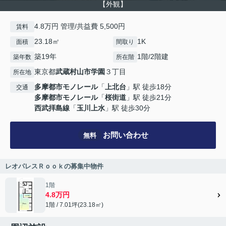
【外観】
4.8万円 管理/共益費 5,500円
賃料
23.18㎡
1K
面積
間取り
築19年
1階/2階建
築年数
所在階
東京都
武蔵村山市
学園
３丁目
所在地
多摩都市モノレール
「
上北台
」駅 徒歩18分
交通
多摩都市モノレール
「
桜街道
」駅 徒歩21分
西武拝島線
「
玉川上水
」駅 徒歩30分
お問い合わせ
無料
レオパレスＲｏｏｋの募集中物件
1階
4.8万円
1階 / 7.01坪(23.18㎡)