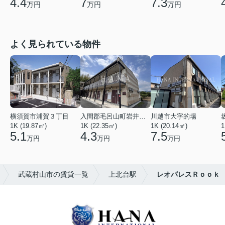
4.4
7
7.3
万円
万円
万円
よく見られている物件
横須賀市浦賀３丁目
入間郡毛呂山町岩井西１丁目
川越市大字的場
1K (19.87㎡)
1K (22.35㎡)
1K (20.14㎡)
1
5.1
4.3
7.5
万円
万円
万円
武蔵村山市の賃貸一覧
上北台駅
レオパレスＲｏｏｋ