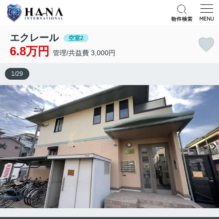
エクレール
空室2
6.8万円
管理/共益費 3,000円
1
/
29