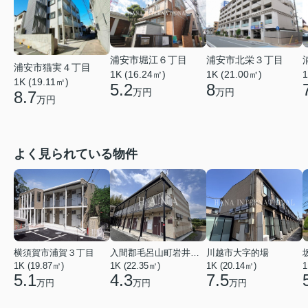
浦安市堀江６丁目
浦安市北栄３丁目
浦安市猫実４丁目
1K (16.24㎡)
1K (21.00㎡)
1
1K (19.11㎡)
5.2
8
万円
万円
8.7
万円
よく見られている物件
横須賀市浦賀３丁目
入間郡毛呂山町岩井西１丁目
川越市大字的場
1K (19.87㎡)
1K (22.35㎡)
1K (20.14㎡)
1
5.1
4.3
7.5
万円
万円
万円