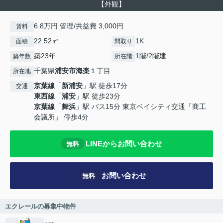
【外観】
6.8万円 管理/共益費 3,000円
賃料
22.52㎡
1K
面積
間取り
築23年
1階/2階建
築年数
所在階
千葉県
浦安市
海楽
１丁目
所在地
京葉線
「
新浦安
」駅 徒歩17分
交通
東西線
「
浦安
」駅 徒歩23分
京葉線
「
舞浜
」駅 バス15分 東京ベイシティ交通「商工
会議所」 停歩4分
LINEからお問い合わせ
無料
お問い合わせ
無料
エクレールの募集中物件