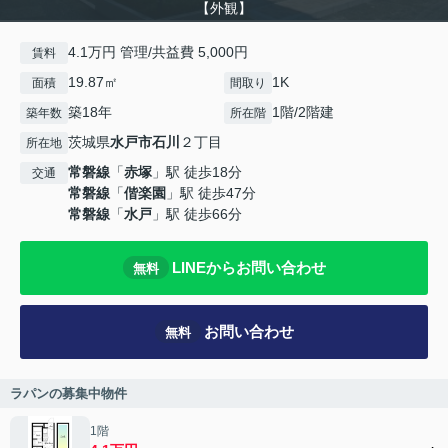
【外観】
4.1万円 管理/共益費 5,000円
賃料
19.87㎡
1K
面積
間取り
築18年
1階/2階建
築年数
所在階
茨城県
水戸市
石川
２丁目
所在地
常磐線
「
赤塚
」駅 徒歩18分
交通
常磐線
「
偕楽園
」駅 徒歩47分
常磐線
「
水戸
」駅 徒歩66分
LINEからお問い合わせ
無料
お問い合わせ
無料
ラパンの募集中物件
1階