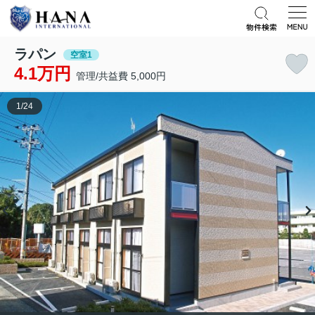
ラパン
空室1
4.1万円
管理/共益費 5,000円
1
/
24