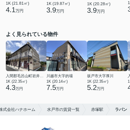
1
1K (21.81㎡)
1K (19.87㎡)
1K (20.28㎡)
4.1
3.9
3.9
万円
万円
万円
よく見られている物件
入間郡毛呂山町岩井西１丁目
川越市大字的場
坂戸市大字厚川
1K (22.35㎡)
1K (20.14㎡)
1K (22.35㎡)
1
4.3
7.5
5.2
万円
万円
万円
株式会社ハナホーム
水戸市の賃貸一覧
赤塚駅
ラパン