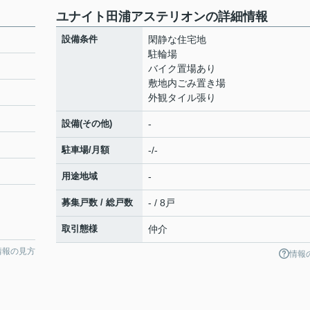
ユナイト田浦アステリオンの詳細情報
設備条件
閑静な住宅地
駐輪場
バイク置場あり
敷地内ごみ置き場
外観タイル張り
設備(その他)
-
駐車場/月額
-/-
用途地域
-
募集戸数 / 総戸数
- / 8戸
取引態様
仲介
情報の見方
情報