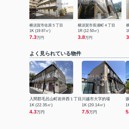
横須賀市佐原５丁目
横須賀市長浦町４丁目
1K (19.87㎡)
1R (12.50㎡)
1
7.3
3.8
3
万円
万円
よく見られている物件
入間郡毛呂山町岩井西１丁目
川越市大字的場
1K (22.35㎡)
1K (20.14㎡)
1
4.3
7.5
5
万円
万円