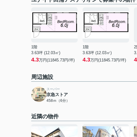
1階
1階
2
3.63坪 (12.03㎡)
3.63坪 (12.03㎡)
3
4.3
4.3
4
万円(11845.73円/坪)
万円(11845.73円/坪)
周辺施設
スーパー
京急ストア
458ｍ（6分）
近隣の物件