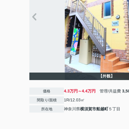
【外観】
4.3万円～4.4万円
管理/共益費
3,
価格
1R/12.03㎡
間取り/面積
神奈川県
横須賀市
船越町
５丁目
所在地