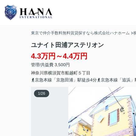
東京で仲介手数料無料賃貸探すなら株式会社ハナホーム
ユナイト田浦アステリオン
4.3万円～4.4万円
管理/共益費 3,500円
神奈川県
横須賀市
船越町
５丁目
京急本線「京急田浦」駅徒歩4分
京急本線「追浜」
1
/
26