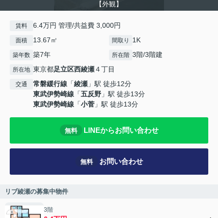
【外観】
6.4万円 管理/共益費 3,000円
賃料
13.67㎡
1K
面積
間取り
築7年
3階/3階建
築年数
所在階
東京都
足立区
西綾瀬
４丁目
所在地
常磐緩行線
「
綾瀬
」駅 徒歩12分
交通
東武伊勢崎線
「
五反野
」駅 徒歩13分
東武伊勢崎線
「
小菅
」駅 徒歩13分
LINEからお問い合わせ
無料
お問い合わせ
無料
リブ綾瀬の募集中物件
3階