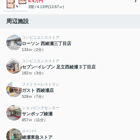
6.4万円
3階 / 4.13坪(13.67㎡)
周辺施設
コンビニエンスストア
ローソン 西綾瀬三丁目店
133ｍ（2分）
コンビニエンスストア
セブン−イレブン 足立西綾瀬３丁目店
182ｍ（3分）
ファミリーレストラン
ガスト 西綾瀬店
528ｍ（7分）
ショッピングセンター
サンポップ綾瀬
857ｍ（11分）
スーパー
綾瀬東急ストア