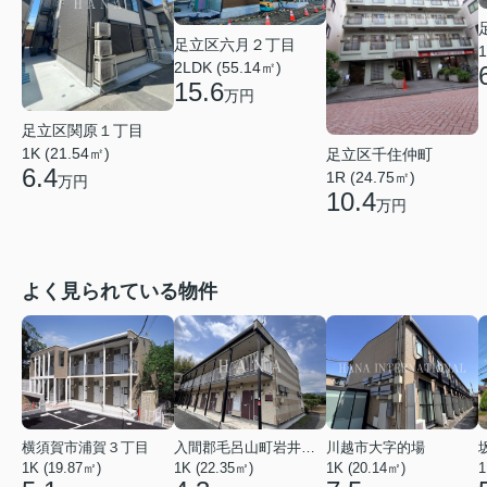
足立区六月２丁目
1
2LDK (55.14㎡)
15.6
万円
足立区関原１丁目
1K (21.54㎡)
足立区千住仲町
6.4
1R (24.75㎡)
万円
10.4
万円
よく見られている物件
横須賀市浦賀３丁目
入間郡毛呂山町岩井西１丁目
川越市大字的場
1K (19.87㎡)
1K (22.35㎡)
1K (20.14㎡)
1