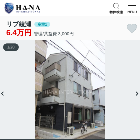
リブ綾瀬
空室1
6.4万円
管理/共益費 3,000円
1
/
20