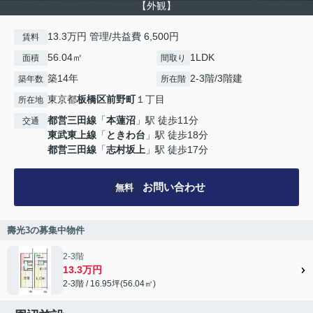
【外観】
13.3万円 管理/共益費 6,500円
賃料
56.04㎡
1LDK
面積
間取り
築14年
2-3階/3階建
築年数
所在階
東京都
板橋区
前野町
１丁目
所在地
都営三田線
「
本蓮沼
」駅 徒歩11分
交通
東武東上線
「
ときわ台
」駅 徒歩18分
都営三田線
「
志村坂上
」駅 徒歩17分
お問い合わせ
無料
壽光3の募集中物件
2-3階
13.3万円
2-3階 / 16.95坪(56.04㎡)