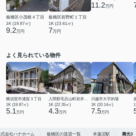
11.2
万円
板橋区小茂根４丁目
板橋区前野町１丁目
1K (19.87㎡)
1K (23.61㎡)
9.2
7
万円
万円
よく見られている物件
横須賀市浦賀３丁目
入間郡毛呂山町岩井西１丁目
川越市大字的場
1K (19.87㎡)
1K (22.35㎡)
1K (20.14㎡)
1
5.1
4.3
7.5
万円
万円
万円
株式会社ハナホーム
板橋区の賃貸一覧
本蓮沼駅
壽光3