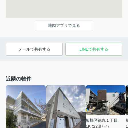
地図アプリで見る
メールで共有する
LINEで共有する
近隣の物件
板橋区徳丸１丁目
1K (22.97㎡)
1