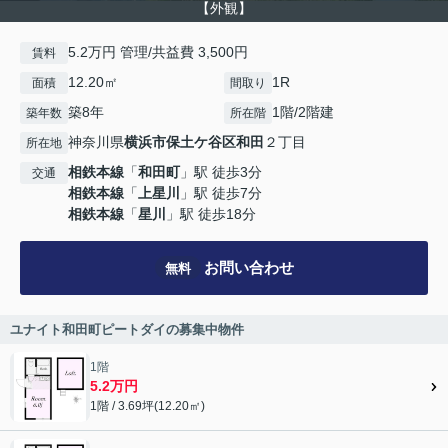
【外観】
5.2万円 管理/共益費 3,500円
賃料
12.20㎡
1R
面積
間取り
築8年
1階/2階建
築年数
所在階
神奈川県
横浜市保土ケ谷区
和田
２丁目
所在地
相鉄本線
「
和田町
」駅 徒歩3分
交通
相鉄本線
「
上星川
」駅 徒歩7分
相鉄本線
「
星川
」駅 徒歩18分
お問い合わせ
無料
ユナイト和田町ピートダイの募集中物件
1階
5.2万円
1階 / 3.69坪(12.20㎡)