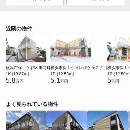
近隣の物件
横浜市保土ケ谷区川島町
横浜市保土ケ谷区桜ケ丘２丁目
横浜市保土
1K (19.87㎡)
1R (12.50㎡)
1R (12.50㎡
5.8
5.1
5
万円
万円
万円
よく見られている物件