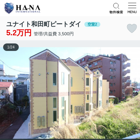
ユナイト和田町ピートダイ
空室2
5.2万円
管理/共益費 3,500円
1
/
24