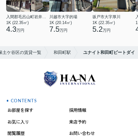
入間郡毛呂山町岩井西１丁目
川越市大字的場
坂戸市大字厚川
1K (22.35㎡)
1K (20.14㎡)
1K (22.35㎡)
1
4.3
7.5
5.2
万円
万円
万円
保土ケ谷区の賃貸一覧
和田町駅
ユナイト和田町ピートダイ
CONTENTS
お部屋を探す
採用情報
お気に入り
来店予約
閲覧履歴
お問い合わせ