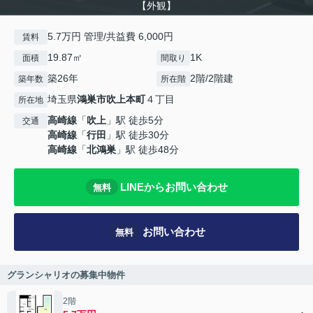
【外観】
5.7万円 管理/共益費 6,000円
賃料
19.87㎡
1K
面積
間取り
築26年
2階/2階建
築年数
所在階
埼玉県
鴻巣市
吹上本町
４丁目
所在地
高崎線
「
吹上
」駅 徒歩5分
交通
高崎線
「
行田
」駅 徒歩30分
高崎線
「
北鴻巣
」駅 徒歩48分
LINEからお問い合わせ
無料
お問い合わせ
無料
グランシャリオの募集中物件
2階