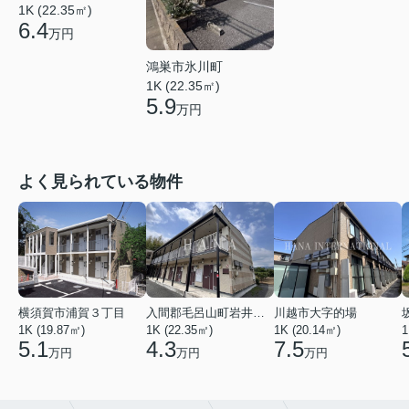
1K (22.35㎡)
6.4
万円
鴻巣市氷川町
1K (22.35㎡)
5.9
万円
よく見られている物件
横須賀市浦賀３丁目
入間郡毛呂山町岩井西１丁目
川越市大字的場
1K (19.87㎡)
1K (22.35㎡)
1K (20.14㎡)
1
5.1
4.3
7.5
万円
万円
万円